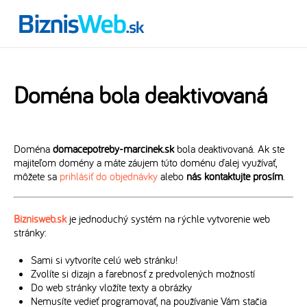
Doména bola deaktivovaná
Doména
domacepotreby-marcinek.sk
bola deaktivovaná. Ak ste
majiteľom domény a máte záujem túto doménu ďalej využívať,
môžete sa
prihlásiť do objednávky
alebo
nás kontaktujte prosím
.
Biznisweb.sk
je jednoduchý systém na rýchle vytvorenie web
stránky:
Sami si vytvoríte celú web stránku!
Zvolíte si dizajn a farebnosť z predvolených možností
Do web stránky vložíte texty a obrázky
Nemusíte vedieť programovať, na používanie Vám stačia