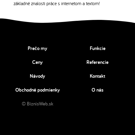
základné znalosti práce s internetom a textom!
Prečo my
Funkcie
Ceny
Referencie
Návody
Kontakt
Obchodné podmienky
O nás
© BiznisWeb.sk