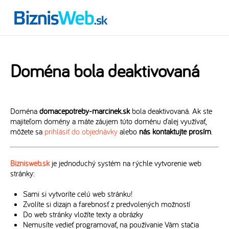
Doména bola deaktivovaná
Doména
domacepotreby-marcinek.sk
bola deaktivovaná. Ak ste
majiteľom domény a máte záujem túto doménu ďalej využívať,
môžete sa
prihlásiť do objednávky
alebo
nás kontaktujte prosím
.
Biznisweb.sk
je jednoduchý systém na rýchle vytvorenie web
stránky:
Sami si vytvoríte celú web stránku!
Zvolíte si dizajn a farebnosť z predvolených možností
Do web stránky vložíte texty a obrázky
Nemusíte vedieť programovať, na používanie Vám stačia