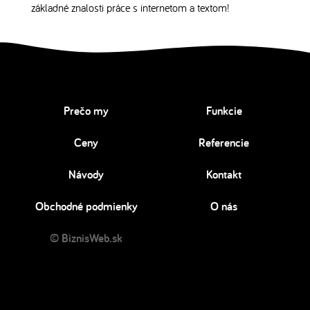
základné znalosti práce s internetom a textom!
Prečo my
Funkcie
Ceny
Referencie
Návody
Kontakt
Obchodné podmienky
O nás
© BiznisWeb.sk