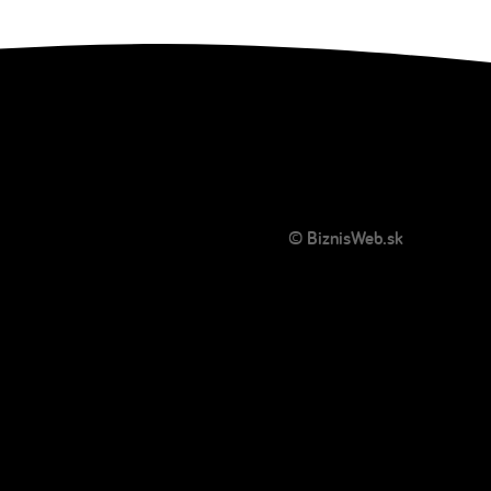
© BiznisWeb.sk