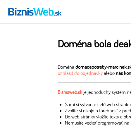
Doména bola deak
Doména
domacepotreby-marcinek.s
prihlásiť do objednávky
alebo
nás kon
Biznisweb.sk
je jednoduchý systém na 
Sami si vytvoríte celú web stránku
Zvolíte si dizajn a farebnosť z pr
Do web stránky vložíte texty a ob
Nemusíte vedieť programovať, na 