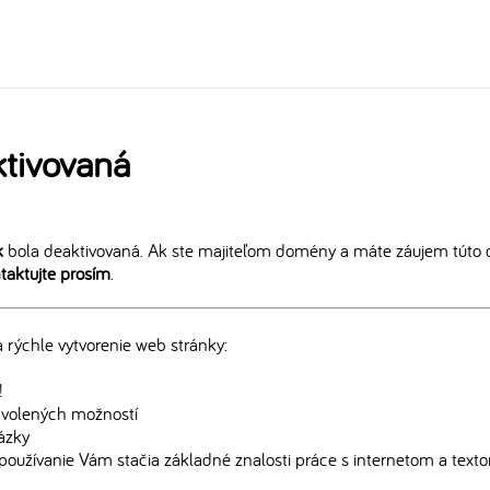
tivovaná
k
bola deaktivovaná. Ak ste majiteľom domény a máte záujem túto 
taktujte prosím
.
rýchle vytvorenie web stránky:
!
edvolených možností
rázky
používanie Vám stačia základné znalosti práce s internetom a text