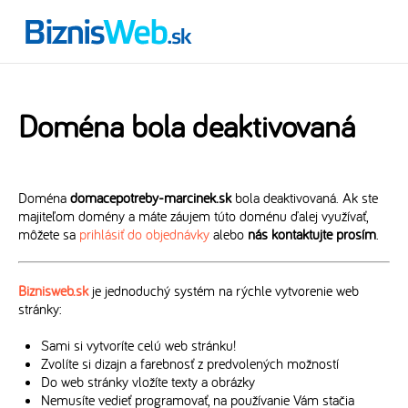
Doména bola deaktivovaná
Doména
domacepotreby-marcinek.sk
bola deaktivovaná. Ak ste
majiteľom domény a máte záujem túto doménu ďalej využívať,
môžete sa
prihlásiť do objednávky
alebo
nás kontaktujte prosím
.
Biznisweb.sk
je jednoduchý systém na rýchle vytvorenie web
stránky:
Sami si vytvoríte celú web stránku!
Zvolíte si dizajn a farebnosť z predvolených možností
Do web stránky vložíte texty a obrázky
Nemusíte vedieť programovať, na používanie Vám stačia