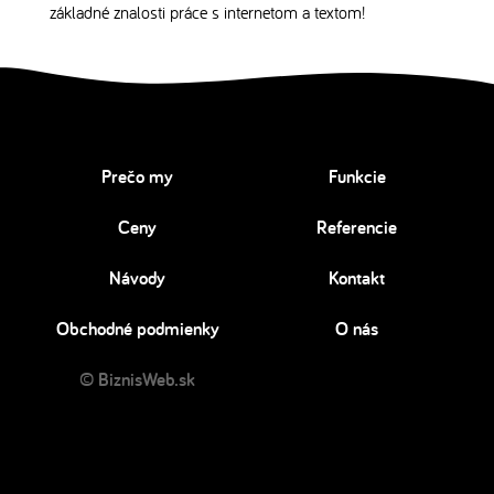
základné znalosti práce s internetom a textom!
Prečo my
Funkcie
Ceny
Referencie
Návody
Kontakt
Obchodné podmienky
O nás
© BiznisWeb.sk