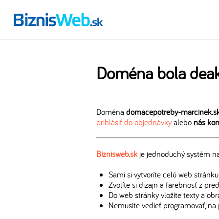
Doména bola deak
Doména
domacepotreby-marcinek.s
prihlásiť do objednávky
alebo
nás kon
Biznisweb.sk
je jednoduchý systém na 
Sami si vytvoríte celú web stránku
Zvolíte si dizajn a farebnosť z pr
Do web stránky vložíte texty a ob
Nemusíte vedieť programovať, na 