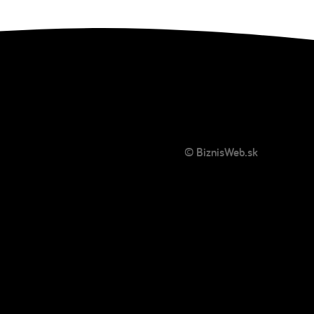
© BiznisWeb.sk