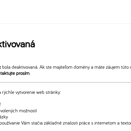
tivovaná
k
bola deaktivovaná. Ak ste majiteľom domény a máte záujem túto 
taktujte prosím
.
rýchle vytvorenie web stránky:
!
edvolených možností
rázky
používanie Vám stačia základné znalosti práce s internetom a text