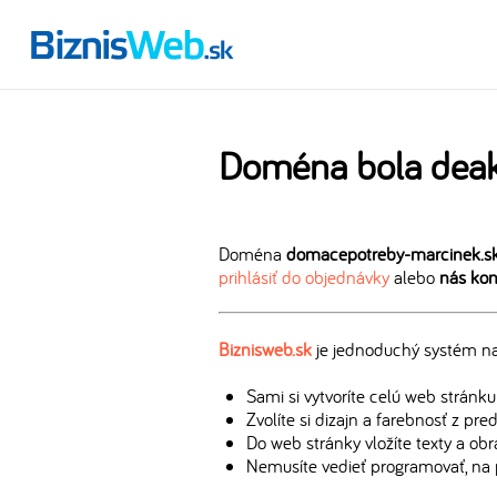
Doména bola deak
Doména
domacepotreby-marcinek.s
prihlásiť do objednávky
alebo
nás kon
Biznisweb.sk
je jednoduchý systém na 
Sami si vytvoríte celú web stránku
Zvolíte si dizajn a farebnosť z pr
Do web stránky vložíte texty a ob
Nemusíte vedieť programovať, na 