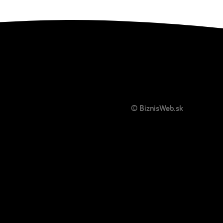
© BiznisWeb.sk