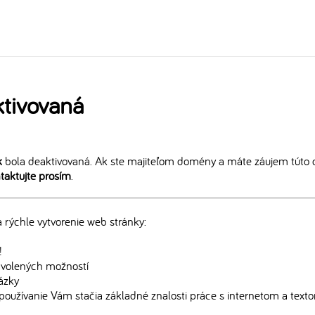
tivovaná
k
bola deaktivovaná. Ak ste majiteľom domény a máte záujem túto 
taktujte prosím
.
rýchle vytvorenie web stránky:
!
edvolených možností
rázky
používanie Vám stačia základné znalosti práce s internetom a text