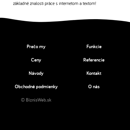
základné znalosti práce s internetom a textom!
Prečo my
Funkcie
Ceny
Referencie
Návody
Kontakt
Obchodné podmienky
O nás
© BiznisWeb.sk