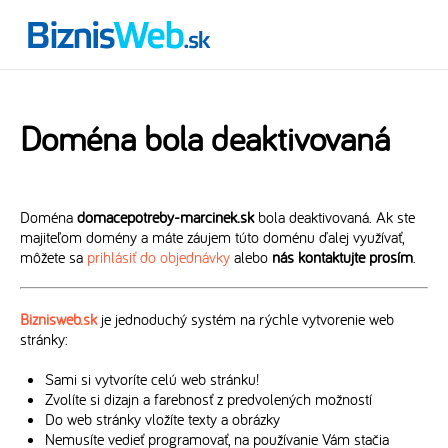
Doména bola deaktivovaná
Doména
domacepotreby-marcinek.sk
bola deaktivovaná. Ak ste
majiteľom domény a máte záujem túto doménu ďalej využívať,
môžete sa
prihlásiť do objednávky
alebo
nás kontaktujte prosím
.
Biznisweb.sk
je jednoduchý systém na rýchle vytvorenie web
stránky:
Sami si vytvoríte celú web stránku!
Zvolíte si dizajn a farebnosť z predvolených možností
Do web stránky vložíte texty a obrázky
Nemusíte vedieť programovať, na používanie Vám stačia