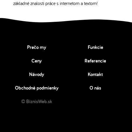
základné znalosti práce s internetom a textom!
Prečo my
Funkcie
Ceny
Referencie
Návody
Kontakt
Obchodné podmienky
O nás
© BiznisWeb.sk