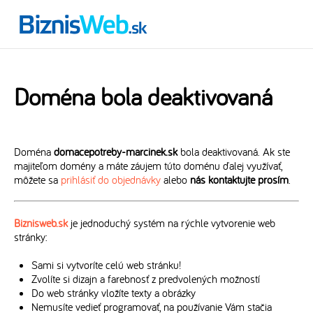
Doména bola deaktivovaná
Doména
domacepotreby-marcinek.sk
bola deaktivovaná. Ak ste
majiteľom domény a máte záujem túto doménu ďalej využívať,
môžete sa
prihlásiť do objednávky
alebo
nás kontaktujte prosím
.
Biznisweb.sk
je jednoduchý systém na rýchle vytvorenie web
stránky:
Sami si vytvoríte celú web stránku!
Zvolíte si dizajn a farebnosť z predvolených možností
Do web stránky vložíte texty a obrázky
Nemusíte vedieť programovať, na používanie Vám stačia