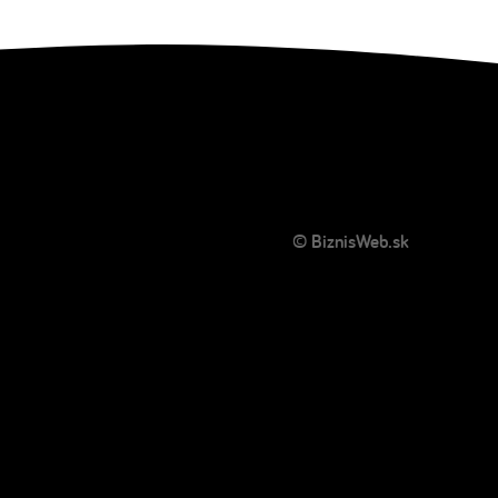
© BiznisWeb.sk