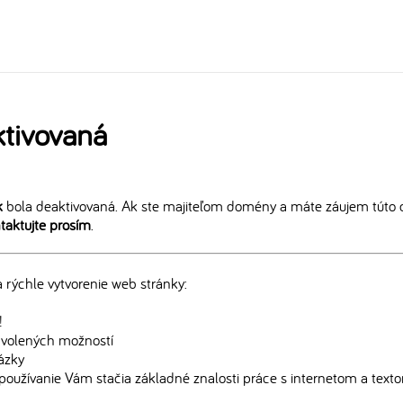
tivovaná
k
bola deaktivovaná. Ak ste majiteľom domény a máte záujem túto 
taktujte prosím
.
rýchle vytvorenie web stránky:
!
edvolených možností
rázky
používanie Vám stačia základné znalosti práce s internetom a text