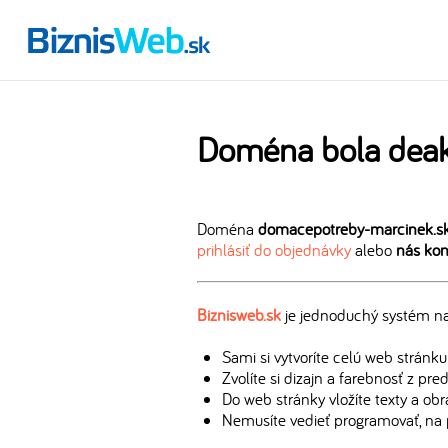
Doména bola deak
Doména
domacepotreby-marcinek.s
prihlásiť do objednávky
alebo
nás kon
Biznisweb.sk
je jednoduchý systém na 
Sami si vytvoríte celú web stránku
Zvolíte si dizajn a farebnosť z pr
Do web stránky vložíte texty a ob
Nemusíte vedieť programovať, na 