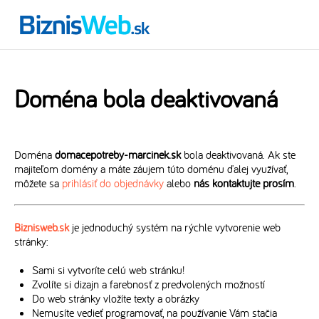
Doména bola deaktivovaná
Doména
domacepotreby-marcinek.sk
bola deaktivovaná. Ak ste
majiteľom domény a máte záujem túto doménu ďalej využívať,
môžete sa
prihlásiť do objednávky
alebo
nás kontaktujte prosím
.
Biznisweb.sk
je jednoduchý systém na rýchle vytvorenie web
stránky:
Sami si vytvoríte celú web stránku!
Zvolíte si dizajn a farebnosť z predvolených možností
Do web stránky vložíte texty a obrázky
Nemusíte vedieť programovať, na používanie Vám stačia