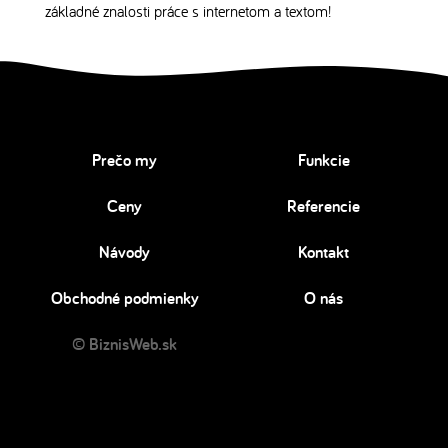
základné znalosti práce s internetom a textom!
Prečo my
Funkcie
Ceny
Referencie
Návody
Kontakt
Obchodné podmienky
O nás
© BiznisWeb.sk