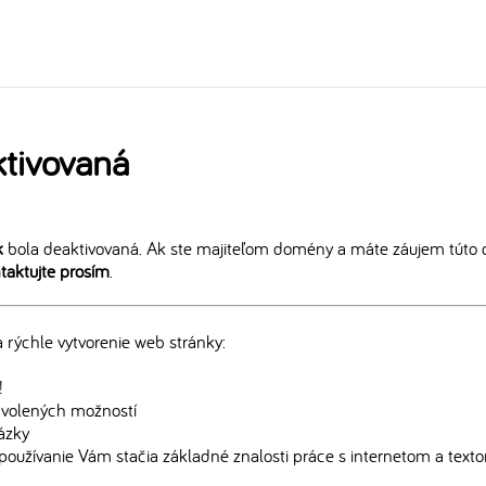
tivovaná
k
bola deaktivovaná. Ak ste majiteľom domény a máte záujem túto 
taktujte prosím
.
rýchle vytvorenie web stránky:
!
edvolených možností
rázky
používanie Vám stačia základné znalosti práce s internetom a text