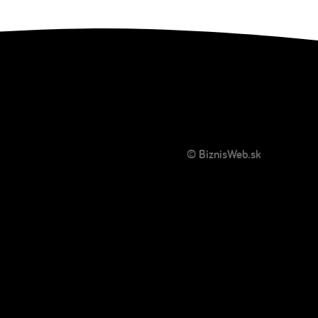
© BiznisWeb.sk