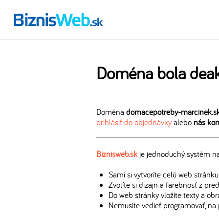
Doména bola deak
Doména
domacepotreby-marcinek.s
prihlásiť do objednávky
alebo
nás kon
Biznisweb.sk
je jednoduchý systém na 
Sami si vytvoríte celú web stránku
Zvolíte si dizajn a farebnosť z pr
Do web stránky vložíte texty a ob
Nemusíte vedieť programovať, na 