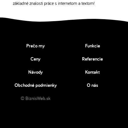
základné znalosti práce s internetom a textom!
Prečo my
Funkcie
Ceny
Referencie
Návody
Kontakt
Obchodné podmienky
O nás
© BiznisWeb.sk