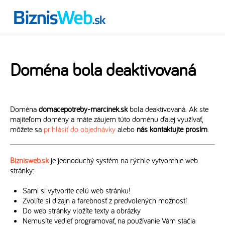
Doména bola deaktivovaná
Doména
domacepotreby-marcinek.sk
bola deaktivovaná. Ak ste
majiteľom domény a máte záujem túto doménu ďalej využívať,
môžete sa
prihlásiť do objednávky
alebo
nás kontaktujte prosím
.
Biznisweb.sk
je jednoduchý systém na rýchle vytvorenie web
stránky:
Sami si vytvoríte celú web stránku!
Zvolíte si dizajn a farebnosť z predvolených možností
Do web stránky vložíte texty a obrázky
Nemusíte vedieť programovať, na používanie Vám stačia