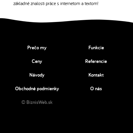
základné znalosti práce s internetom a textom!
Prečo my
Funkcie
Ceny
Referencie
Návody
Kontakt
Obchodné podmienky
O nás
© BiznisWeb.sk