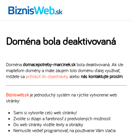
Doména bola deaktivovaná
Doména
domacepotreby-marcinek.sk
bola deaktivovaná. Ak ste
majiteľom domény a máte záujem túto doménu ďalej využívať,
môžete sa
prihlásiť do objednávky
alebo
nás kontaktujte prosím
.
Biznisweb.sk
je jednoduchý systém na rýchle vytvorenie web
stránky:
Sami si vytvoríte celú web stránku!
Zvolíte si dizajn a farebnosť z predvolených možností
Do web stránky vložíte texty a obrázky
Nemusíte vedieť programovať, na používanie Vám stačia