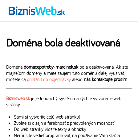
Doména bola deaktivovaná
Doména
domacepotreby-marcinek.sk
bola deaktivovaná. Ak ste
majiteľom domény a máte záujem túto doménu ďalej využívať,
môžete sa
prihlásiť do objednávky
alebo
nás kontaktujte prosím
.
Biznisweb.sk
je jednoduchý systém na rýchle vytvorenie web
stránky:
Sami si vytvoríte celú web stránku!
Zvolíte si dizajn a farebnosť z predvolených možností
Do web stránky vložíte texty a obrázky
Nemusíte vedieť programovať, na používanie Vám stačia