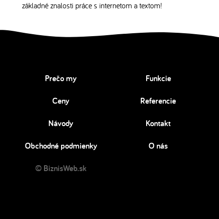
základné znalosti práce s internetom a textom!
Prečo my
Funkcie
Ceny
Referencie
Návody
Kontakt
Obchodné podmienky
O nás
© BiznisWeb.sk