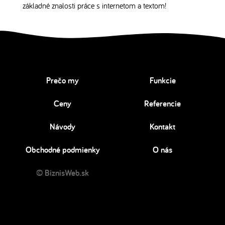
základné znalosti práce s internetom a textom!
Prečo my
Funkcie
Ceny
Referencie
Návody
Kontakt
Obchodné podmienky
O nás
© BiznisWeb.sk