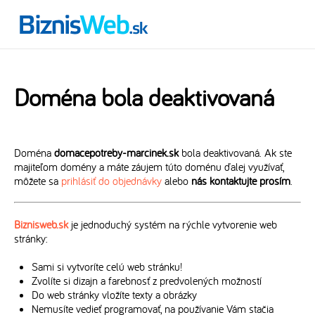
Doména bola deaktivovaná
Doména
domacepotreby-marcinek.sk
bola deaktivovaná. Ak ste
majiteľom domény a máte záujem túto doménu ďalej využívať,
môžete sa
prihlásiť do objednávky
alebo
nás kontaktujte prosím
.
Biznisweb.sk
je jednoduchý systém na rýchle vytvorenie web
stránky:
Sami si vytvoríte celú web stránku!
Zvolíte si dizajn a farebnosť z predvolených možností
Do web stránky vložíte texty a obrázky
Nemusíte vedieť programovať, na používanie Vám stačia