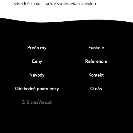
základné znalosti práce s internetom a textom!
Prečo my
Funkcie
Ceny
Referencie
Návody
Kontakt
Obchodné podmienky
O nás
© BiznisWeb.sk