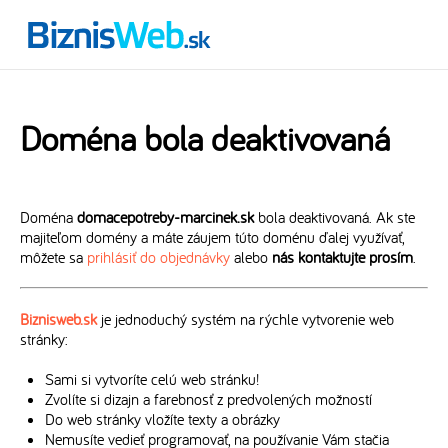
Doména bola deaktivovaná
Doména
domacepotreby-marcinek.sk
bola deaktivovaná. Ak ste
majiteľom domény a máte záujem túto doménu ďalej využívať,
môžete sa
prihlásiť do objednávky
alebo
nás kontaktujte prosím
.
Biznisweb.sk
je jednoduchý systém na rýchle vytvorenie web
stránky:
Sami si vytvoríte celú web stránku!
Zvolíte si dizajn a farebnosť z predvolených možností
Do web stránky vložíte texty a obrázky
Nemusíte vedieť programovať, na používanie Vám stačia