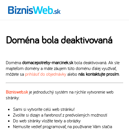
Doména bola deaktivovaná
Doména
domacepotreby-marcinek.sk
bola deaktivovaná. Ak ste
majiteľom domény a máte záujem túto doménu ďalej využívať,
môžete sa
prihlásiť do objednávky
alebo
nás kontaktujte prosím
.
Biznisweb.sk
je jednoduchý systém na rýchle vytvorenie web
stránky:
Sami si vytvoríte celú web stránku!
Zvolíte si dizajn a farebnosť z predvolených možností
Do web stránky vložíte texty a obrázky
Nemusíte vedieť programovať, na používanie Vám stačia