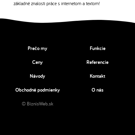
základné znalosti práce s internetom a textom!
Prečo my
Funkcie
Ceny
Referencie
Návody
Kontakt
Obchodné podmienky
O nás
© BiznisWeb.sk