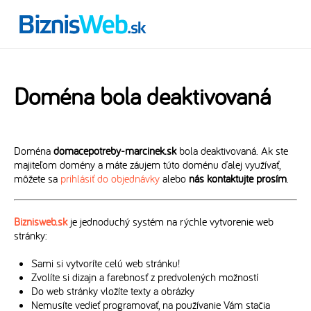
Doména bola deaktivovaná
Doména
domacepotreby-marcinek.sk
bola deaktivovaná. Ak ste
majiteľom domény a máte záujem túto doménu ďalej využívať,
môžete sa
prihlásiť do objednávky
alebo
nás kontaktujte prosím
.
Biznisweb.sk
je jednoduchý systém na rýchle vytvorenie web
stránky:
Sami si vytvoríte celú web stránku!
Zvolíte si dizajn a farebnosť z predvolených možností
Do web stránky vložíte texty a obrázky
Nemusíte vedieť programovať, na používanie Vám stačia