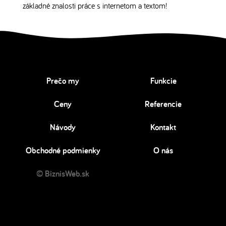
základné znalosti práce s internetom a textom!
Prečo my
Funkcie
Ceny
Referencie
Návody
Kontakt
Obchodné podmienky
O nás
© BiznisWeb.sk