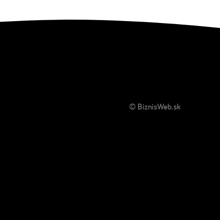
© BiznisWeb.sk