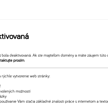
tivovaná
k
bola deaktivovaná. Ak ste majiteľom domény a máte záujem túto 
taktujte prosím
.
rýchle vytvorenie web stránky:
!
edvolených možností
rázky
používanie Vám stačia základné znalosti práce s internetom a text