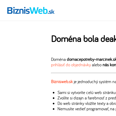
Doména bola deak
Doména
domacepotreby-marcinek.s
prihlásiť do objednávky
alebo
nás kon
Biznisweb.sk
je jednoduchý systém na 
Sami si vytvoríte celú web stránku
Zvolíte si dizajn a farebnosť z pr
Do web stránky vložíte texty a ob
Nemusíte vedieť programovať, na 