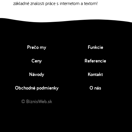
základné znalosti práce s internetom a textom!
Prečo my
Funkcie
Ceny
Referencie
Návody
Kontakt
Obchodné podmienky
O nás
© BiznisWeb.sk