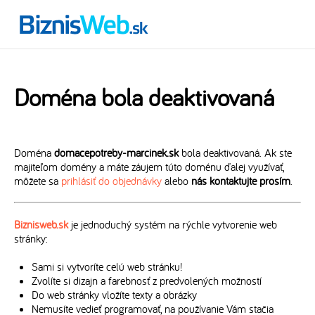
Doména bola deaktivovaná
Doména
domacepotreby-marcinek.sk
bola deaktivovaná. Ak ste
majiteľom domény a máte záujem túto doménu ďalej využívať,
môžete sa
prihlásiť do objednávky
alebo
nás kontaktujte prosím
.
Biznisweb.sk
je jednoduchý systém na rýchle vytvorenie web
stránky:
Sami si vytvoríte celú web stránku!
Zvolíte si dizajn a farebnosť z predvolených možností
Do web stránky vložíte texty a obrázky
Nemusíte vedieť programovať, na používanie Vám stačia