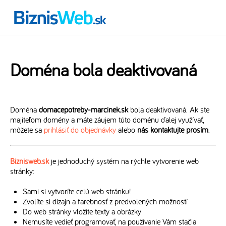
Doména bola deaktivovaná
Doména
domacepotreby-marcinek.sk
bola deaktivovaná. Ak ste
majiteľom domény a máte záujem túto doménu ďalej využívať,
môžete sa
prihlásiť do objednávky
alebo
nás kontaktujte prosím
.
Biznisweb.sk
je jednoduchý systém na rýchle vytvorenie web
stránky:
Sami si vytvoríte celú web stránku!
Zvolíte si dizajn a farebnosť z predvolených možností
Do web stránky vložíte texty a obrázky
Nemusíte vedieť programovať, na používanie Vám stačia