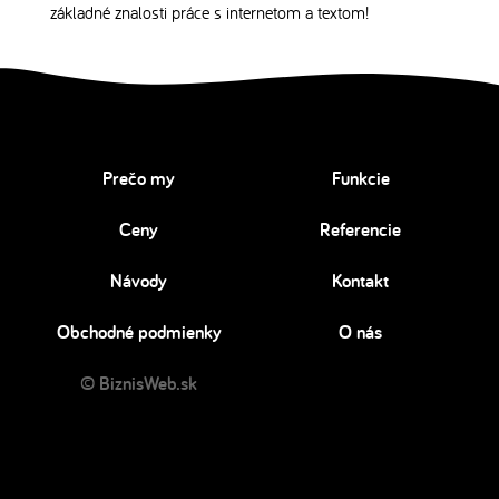
základné znalosti práce s internetom a textom!
Prečo my
Funkcie
Ceny
Referencie
Návody
Kontakt
Obchodné podmienky
O nás
© BiznisWeb.sk